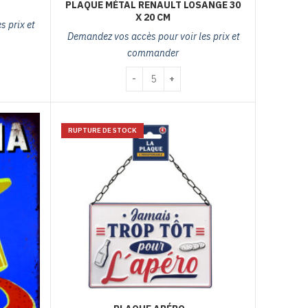
PLAQUE MÉTAL RENAULT LOSANGE 30
X 20 CM
 prix et
Demandez vos accès pour voir les prix et
commander
e gulf femme
quantité de plaque métal renault losange 
RUPTURE DE STOCK