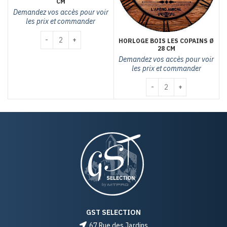
CM
Demandez vos accès pour voir
les prix et commander
quantité de Pendule vélo rétro MDF Ø 58 cm
HORLOGE BOIS LES COPAINS Ø
28 CM
Demandez vos accès pour voir
les prix et commander
quantité de Horloge bois 
GST SELECTION
67 Rue des Jardins