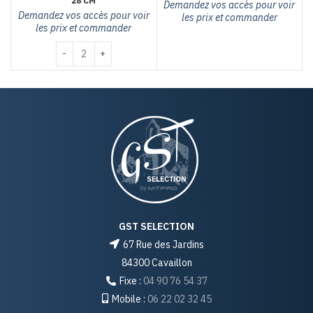
28 CM
Demandez vos accès pour voir
Demandez vos accès pour voir
les prix et commander
les prix et commander
quantité de Horloge bois les copains Ø 28 cm
GST SELECTION
67 Rue des Jardins
84300 Cavaillon
Fixe :
04 90 76 54 37
Mobile :
06 22 02 32 45